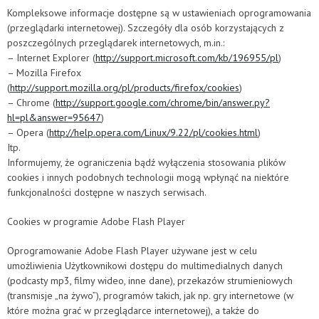
Kompleksowe informacje dostępne są w ustawieniach oprogramowania
(przeglądarki internetowej). Szczegóły dla osób korzystających z
poszczególnych przeglądarek internetowych, m.in.:
– Internet Explorer (
http://support.microsoft.com/kb/196955/pl
)
– Mozilla Firefox
(
http://support.mozilla.org/pl/products/firefox/cookies
)
– Chrome (
http://support.google.com/chrome/bin/answer.py?
hl=pl&answer=95647
)
– Opera (
http://help.opera.com/Linux/9.22/pl/cookies.html
)
Itp.
Informujemy, że ograniczenia bądź wyłączenia stosowania plików
cookies i innych podobnych technologii mogą wpłynąć na niektóre
funkcjonalności dostępne w naszych serwisach.
Cookies w programie Adobe Flash Player
Oprogramowanie Adobe Flash Player używane jest w celu
umożliwienia Użytkownikowi dostępu do multimedialnych danych
(podcasty mp3, filmy wideo, inne dane), przekazów strumieniowych
(transmisje „na żywo”), programów takich, jak np. gry internetowe (w
które można grać w przeglądarce internetowej), a także do